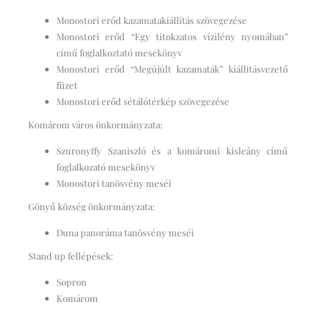
Monostori erőd kazamatakiállítás szövegezése
Monostori erőd “Egy titokzatos vízilény nyomában”
című foglalkoztató mesekönyv
Monostori erőd “Megújúlt kazamaták” kiállításvezető
füzet
Monostori erőd sétálótérkép szövegezése
Komárom város önkormányzata:
Szuronyffy Szaniszló és a komáromi kisleány című
foglalkozató mesekönyv
Monostori tanösvény meséi
Gönyű község önkormányzata:
Duna panoráma tanösvény meséi
Stand up fellépések:
Sopron
Komárom