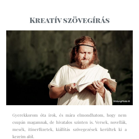
Kreatív szövegírás
Gyerekkorom óta írok, és mára elmondhatom, hogy nem
csupán magamnak, de hivatalos szinten is. Versek, novellák,
mesék, itinerfüzetek, kiállítás szövegezések kerültek ki a
kezeim alól.