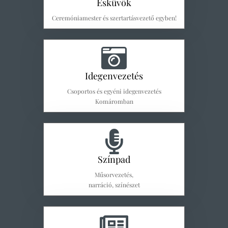
Esküvők
Ceremóniamester és szertartásvezető egyben!
Idegenvezetés
Csoportos és egyéni idegenvezetés
Komáromban
Színpad
Műsorvezetés,
narráció, színészet