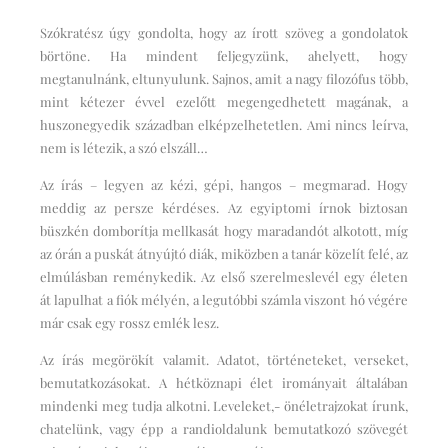
Szókratész úgy gondolta, hogy az írott szöveg a gondolatok
börtöne. Ha mindent feljegyzünk, ahelyett, hogy
megtanulnánk, eltunyulunk. Sajnos, amit a nagy filozófus több,
mint kétezer évvel ezelőtt megengedhetett magának, a
huszonegyedik században elképzelhetetlen. Ami nincs leírva,
nem is létezik, a szó elszáll…
Az írás – legyen az kézi, gépi, hangos – megmarad. Hogy
meddig az persze kérdéses. Az egyiptomi írnok biztosan
büszkén domborítja mellkasát hogy maradandót alkotott, míg
az órán a puskát átnyújtó diák, miközben a tanár közelít felé, az
elmúlásban reménykedik. Az első szerelmeslevél egy életen
át lapulhat a fiók mélyén, a legutóbbi számla viszont hó végére
már csak egy rossz emlék lesz.
Az írás megörökít valamit. Adatot, történeteket, verseket,
bemutatkozásokat. A hétköznapi élet irományait általában
mindenki meg tudja alkotni. Leveleket,- önéletrajzokat írunk,
chatelünk, vagy épp a randioldalunk bemutatkozó szövegét