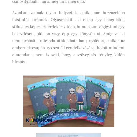
csinosítgatjuk… újra, meg újra, meg újra.
Azonban vannak olyan helyzetek, amik már hozzáértőbb
írástudót kívánnak. Olyasvalakit, aki elkap egy hangulatot,
stílust és képes azt érdekfeszítően, humorosan végigvinni egy
bekezdésen, oldalon vagy épp egy könyvön át. Amíg valaki
nem próbálta, micsoda áthidalhatatlan probléma, amikor az
embernek csupán 150 szó áll rendelkezésére, holott mindent
elmondana, nem is sejti, hogy a szövegírás tényleg külön
hivatás.